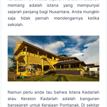
o
e
A
r
memang adalah istana yang mempunyai
o
r
p
a
sejarah panjang bagi Nusantara. Anda mungkin
k
p
m
saja tidak pernah mendengarnya ketika
sekolah.
Namun perlu anda tau bahwa Istana Kadariah
atau Keraton Kadariah adalah bangunan
bersejarah untuk Kerajaan Pontianak. Di sekitar