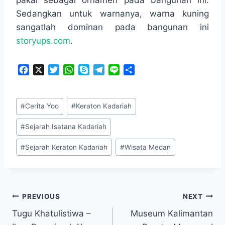
pakai sebagai ornamen pada bangunan ini.
Sedangkan untuk warnanya, warna kuning
sangatlah dominan pada bangunan ini
storyups.com
.
F
X
T
W
S
T
L
S
a
w
h
k
e
i
h
c
i
a
y
l
n
a
Post
e
t
t
p
e
e
r
#
Cerita Yoo
#
Keraton Kadariah
Tags:
b
t
s
e
g
e
o
e
A
r
#
Sejarah Isatana Kadariah
o
r
p
a
k
p
m
#
Sejarah Keraton Kadariah
#
Wisata Medan
Post
PREVIOUS
NEXT
Tugu Khatulistiwa –
Museum Kalimantan
navigation