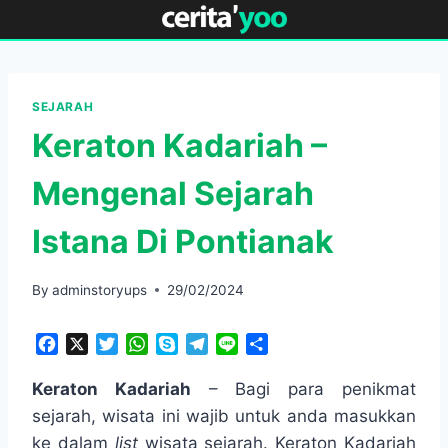
Skip
to
content
SEJARAH
Keraton Kadariah –
Mengenal Sejarah
Istana Di Pontianak
By
adminstoryups
29/02/2024
F
X
T
W
S
T
L
S
a
w
h
k
e
i
h
c
i
a
y
l
n
a
Keraton Kadariah
– Bagi para penikmat
e
t
t
p
e
e
r
sejarah, wisata ini wajib untuk anda masukkan
b
t
s
e
g
e
ke dalam
list
wisata sejarah. Keraton Kadariah