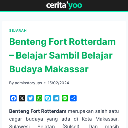
Skip
to
content
SEJARAH
Benteng Fort Rotterdam
– Belajar Sambil Belajar
Budaya Makassar
By
adminstoryups
15/02/2024
F
X
T
W
S
T
L
S
a
w
h
k
e
i
h
c
i
a
y
l
n
a
Benteng Fort Rotterdam
merupakan salah satu
e
t
t
p
e
e
r
cagar budaya yang ada di Kota Makassar,
b
t
s
e
g
e
Sulawesi Selatan (Sulsel). Dan masih