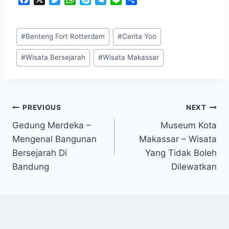
a
w
h
k
e
i
h
c
i
a
y
l
n
a
Post
e
t
t
p
e
e
r
#
Benteng Fort Rotterdam
#
Cerita Yoo
Tags:
b
t
s
e
g
e
o
e
A
r
#
Wisata Bersejarah
#
Wisata Makassar
o
r
p
a
k
p
m
Post
PREVIOUS
NEXT
Gedung Merdeka –
Museum Kota
navigation
Mengenal Bangunan
Makassar – Wisata
Bersejarah Di
Yang Tidak Boleh
Bandung
Dilewatkan