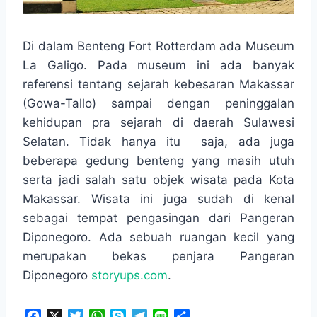
Di dalam Benteng Fort Rotterdam ada Museum
La Galigo. Pada museum ini ada banyak
referensi tentang sejarah kebesaran Makassar
(Gowa-Tallo) sampai dengan peninggalan
kehidupan pra sejarah di daerah Sulawesi
Selatan. Tidak hanya itu saja, ada juga
beberapa gedung benteng yang masih utuh
serta jadi salah satu objek wisata pada Kota
Makassar. Wisata ini juga sudah di kenal
sebagai tempat pengasingan dari Pangeran
Diponegoro. Ada sebuah ruangan kecil yang
merupakan bekas penjara Pangeran
Diponegoro
storyups.com
.
F
X
T
W
S
T
L
S