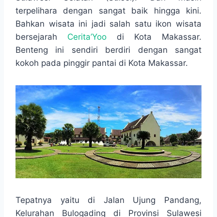
o
e
A
r
terpelihara dengan sangat baik hingga kini.
o
r
p
a
Bahkan wisata ini jadi salah satu ikon wisata
k
p
m
bersejarah
Cerita’Yoo
di Kota Makassar.
Benteng ini sendiri berdiri dengan sangat
kokoh pada pinggir pantai di Kota Makassar.
Tepatnya yaitu di Jalan Ujung Pandang,
Kelurahan Bulogading di Provinsi Sulawesi