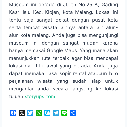
Museum ini berada di Jl.Ijen No.25 A, Gading
Kasri lalu Kec. Klojen, kota Malang. Lokasi ini
tentu saja sangat dekat dengan pusat kota
serta tempat wisata lainnya antara lain alun-
alun kota malang. Anda juga bisa mengunjungi
museum ini dengan sangat mudah karena
hanya memakai Google Maps. Yang mana akan
menunjukkan rute terbaik agar bisa mencapai
lokasi dari titik awal yang berada. Anda juga
dapat memakai jasa sopir rental ataupun biro
perjalanan wisata yang sudah siap untuk
mengantar anda secara langsung ke lokasi
tujuan
storyups.com
.
F
X
T
W
S
T
L
S
a
w
h
k
e
i
h
c
i
a
y
l
n
a