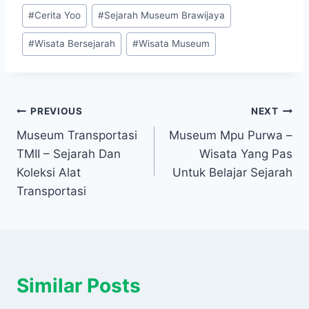
Post
e
t
t
p
e
e
r
#
Cerita Yoo
#
Sejarah Museum Brawijaya
Tags:
b
t
s
e
g
e
o
e
A
r
#
Wisata Bersejarah
#
Wisata Museum
o
r
p
a
k
p
m
Post
PREVIOUS
NEXT
Museum Transportasi
Museum Mpu Purwa –
navigation
TMII – Sejarah Dan
Wisata Yang Pas
Koleksi Alat
Untuk Belajar Sejarah
Transportasi
Similar Posts