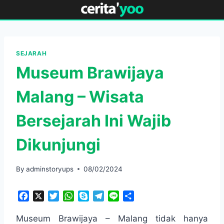
Skip
to
content
SEJARAH
Museum Brawijaya
Malang – Wisata
Bersejarah Ini Wajib
Dikunjungi
By
adminstoryups
08/02/2024
F
X
T
W
S
T
L
S
a
w
h
k
e
i
h
c
i
a
y
l
n
a
Museum Brawijaya – Malang tidak hanya