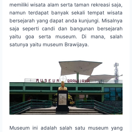
e
t
t
p
e
e
r
memiliki wisata alam serta taman rekreasi saja,
b
t
s
e
g
e
namun terdapat banyak sekali tempat wisata
o
e
A
r
bersejarah yang dapat anda kunjungi. Misalnya
o
r
p
a
saja seperti candi dan bangunan bersejarah
k
p
m
yaitu goa serta museum. Di mana, salah
satunya yaitu museum Brawijaya.
Museum ini adalah salah satu museum yang