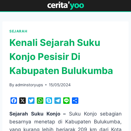
Skip
to
content
SEJARAH
Kenali Sejarah Suku
Konjo Pesisir Di
Kabupaten Bulukumba
By
adminstoryups
15/05/2024
F
X
T
W
S
T
L
S
a
w
h
k
e
i
h
c
i
a
y
l
n
a
Sejarah Suku Konjo –
Suku Konjo sebagian
e
t
t
p
e
e
r
besarnya menetap di Kabupaten Bulukumba,
b
t
s
e
g
e
yang kurang lebih berjarak 209 km dari Kota