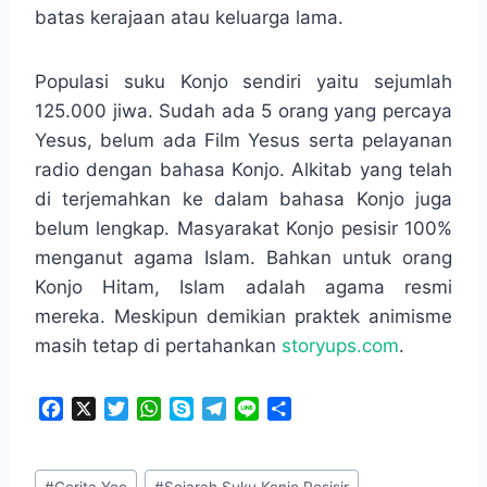
batas kerajaan atau keluarga lama.
Populasi suku Konjo sendiri yaitu sejumlah
125.000 jiwa. Sudah ada 5 orang yang percaya
Yesus, belum ada Film Yesus serta pelayanan
radio dengan bahasa Konjo. Alkitab yang telah
di terjemahkan ke dalam bahasa Konjo juga
belum lengkap. Masyarakat Konjo pesisir 100%
menganut agama Islam. Bahkan untuk orang
Konjo Hitam, Islam adalah agama resmi
mereka. Meskipun demikian praktek animisme
masih tetap di pertahankan
storyups.com
.
F
X
T
W
S
T
L
S
a
w
h
k
e
i
h
c
i
a
y
l
n
a
Post
e
t
t
p
e
e
r