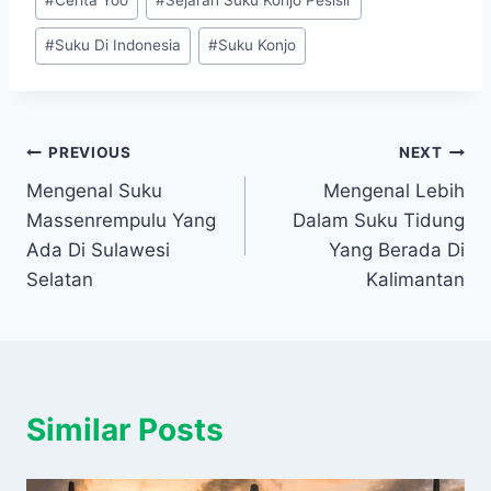
#
Cerita Yoo
#
Sejarah Suku Konjo Pesisir
Tags:
b
t
s
e
g
e
o
e
A
r
#
Suku Di Indonesia
#
Suku Konjo
o
r
p
a
k
p
m
Post
PREVIOUS
NEXT
Mengenal Suku
Mengenal Lebih
navigation
Massenrempulu Yang
Dalam Suku Tidung
Ada Di Sulawesi
Yang Berada Di
Selatan
Kalimantan
Similar Posts