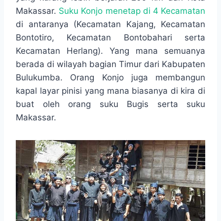
o
e
A
r
Makassar.
Suku Konjo menetap di 4 Kecamatan
o
r
p
a
di antaranya (Kecamatan Kajang, Kecamatan
k
p
m
Bontotiro, Kecamatan Bontobahari serta
Kecamatan Herlang). Yang mana semuanya
berada di wilayah bagian Timur dari Kabupaten
Bulukumba. Orang Konjo juga membangun
kapal layar pinisi yang mana biasanya di kira di
buat oleh orang suku Bugis serta suku
Makassar.