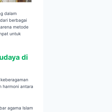
ng dalam
dari berbagai
 karena metode
mpat untuk
udaya di
t keberagaman
n harmoni antara
ebar agama Islam