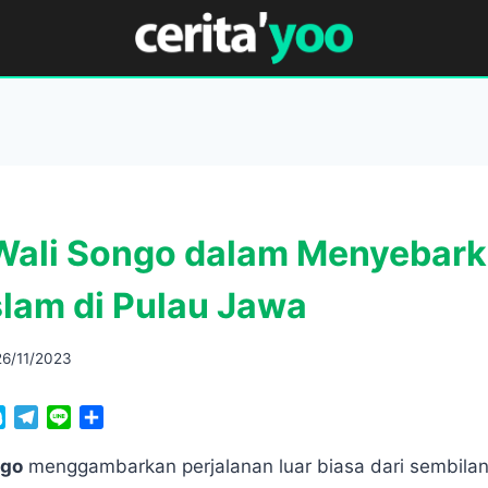
Wali Songo dalam Menyebar
lam di Pulau Jawa
26/11/2023
S
T
L
S
k
e
i
h
y
l
n
a
ngo
menggambarkan perjalanan luar biasa dari sembilan