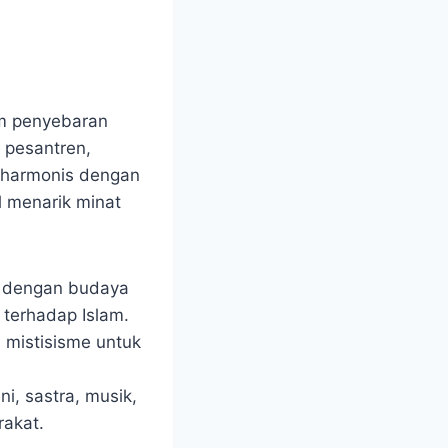
o
m penyebaran
 pesantren,
 harmonis dengan
l menarik minat
m dengan budaya
terhadap Islam.
 mistisisme untuk
i, sastra, musik,
akat.