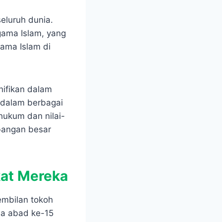
seluruh dunia.
gama Islam, yang
ama Islam di
nifikan dalam
 dalam berbagai
hukum dan nilai-
bangan besar
kat Mereka
embilan tokoh
da abad ke-15