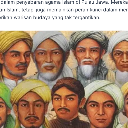
p
e
e
r
 dalam penyebaran agama Islam di Pulau Jawa. Mereka
e
g
e
an Islam, tetapi juga memainkan peran kunci dalam me
r
kan warisan budaya yang tak tergantikan.
a
m