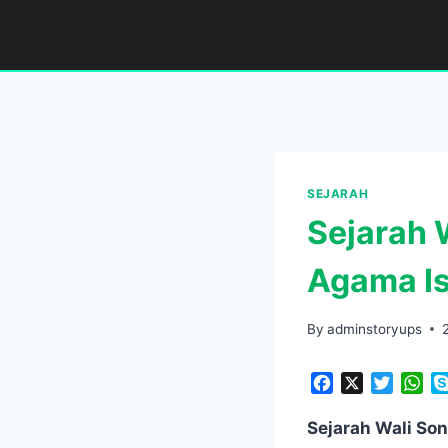
Skip
to
content
SEJARAH
Sejarah 
Agama Is
By
adminstoryups
F
X
T
W
a
w
h
c
i
a
Sejarah Wali So