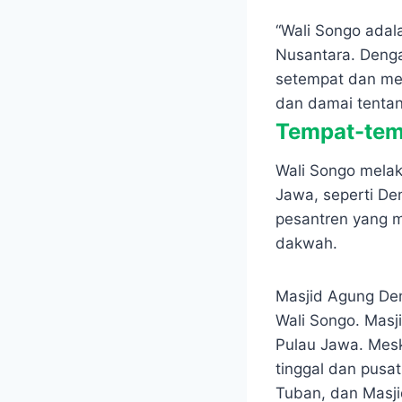
“Wali Songo adal
Nusantara. Deng
setempat dan me
dan damai tentang
Tempat-tem
Wali Songo melak
Jawa, seperti De
pesantren yang m
dakwah.
Masjid Agung Dem
Wali Songo. Masj
Pulau Jawa.
Mesk
tinggal dan pusa
Tuban, dan Masji