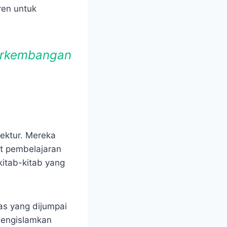
ren untuk
Perkembangan
tektur. Mereka
t pembelajaran
kitab-kitab yang
as yang dijumpai
mengislamkan