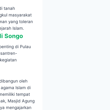
i tanah
gkul masyarakat
an yang toleran
ejarah Islam.
li Songo
enting di Pulau
esantren-
kegiatan
dibangun oleh
 agama Islam di
emiliki tempat
mak, Masjid Agung
nya mengajarkan