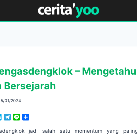
engasdengklok – Mengetahu
a Bersejarah
25/01/2024
S
T
L
S
k
e
i
h
y
l
n
a
asdengklok jadi salah satu momentum yang palin