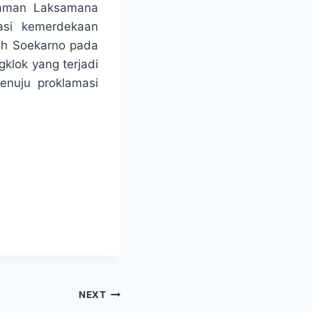
iaman Laksamana
asi kemerdekaan
leh Soekarno pada
klok yang terjadi
enuju proklamasi
NEXT