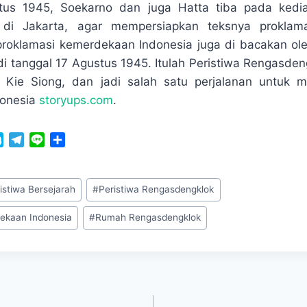
stus 1945, Soekarno dan juga Hatta tiba pada ked
di Jakarta, agar mempersiapkan teksnya proklam
proklamasi kemerdekaan Indonesia juga di bacakan o
di tanggal 17 Agustus 1945. Itulah Peristiwa Rengasdeng
 Kie Siong, dan jadi salah satu perjalanan untuk m
donesia
storyups.com
.
S
T
L
S
k
e
i
h
y
l
n
a
p
e
e
r
istiwa Bersejarah
#
Peristiwa Rengasdengklok
e
g
e
r
ekaan Indonesia
#
Rumah Rengasdengklok
a
m