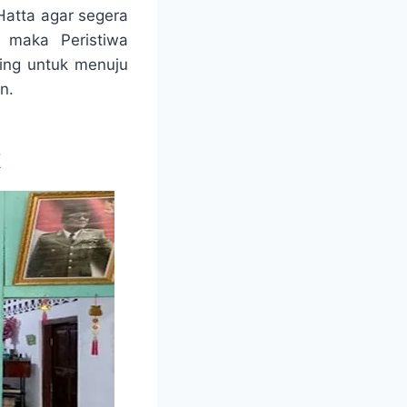
atta agar segera
 maka Peristiwa
ting untuk menuju
n.
k