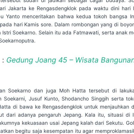
tersebut sudah di jadikan sebagai cagar budaya. 
ari Jakarta ke Rengasdengklok pada waktu dini hari 
bu Yanto menceritakan bahwa kedua tokoh bangsa In
u pada hari Kamis sore. Dalam rombongan yang di boyo
ga Istri Soekarno. Selain itu ada Fatmawati, serta anak
 Soekarnoputra.
 :
Gedung Joang 45 – Wisata Bangunan
an Soekarno dan juga Moh Hatta tersebut di lakuk
n Soekarni, Jusuf Kunto, Shodancho Singgih serta tok
Hatta di bawa ke Rengasdengklok untuk menjauhkan d
ut dari adanya pengaruh Jepang. Kala itu, situasi di
akumnya kekuasaan usai Jepang kalah dari Sekutu. G
watkan begitu saja kesempatan itu agar memproklama