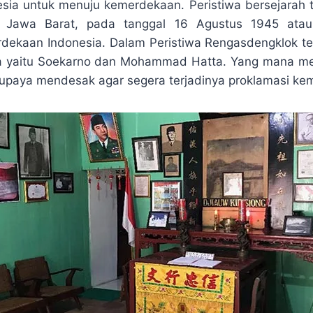
p
e
e
r
esia untuk menuju kemerdekaan. Peristiwa bersejarah te
e
g
e
, Jawa Barat, pada tanggal 16 Agustus 1945 atau
r
dekaan Indonesia. Dalam Peristiwa Rengasdengklok t
a
a yaitu Soekarno dan Mohammad Hatta. Yang mana mer
m
upaya mendesak agar segera terjadinya proklamasi ke