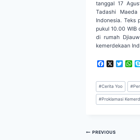
tanggal 17 Agu
Tadashi Maeda 
Indonesia. Teks 
pukul 10.00 WIB 
di rumah Djiauw
kemerdekaan In
F
X
T
W
a
w
h
c
i
a
Post
e
t
t
#
Cerita Yoo
#
Per
Tags:
b
t
s
o
e
A
#
Proklamasi Kemerd
o
r
p
k
p
Post
PREVIOUS