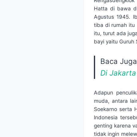
Rengasdengklok 
Hatta di bawa d
Agustus 1945. I
tiba di rumah it
itu, turut ada ju
bayi yaitu Guruh
Baca Juga
Di Jakarta
Adapun penculik
muda, antara lai
Soekarno serta 
Indonesia terseb
genting karena v
tidak ingin mele