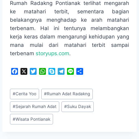
Rumah Radakng Pontianak terlihat mengarah
ke matahari terbit, sementara bagian
belakangnya menghadap ke arah matahari
terbenam. Hal ini tentunya melambangkan
kerja keras dalam mengarungi kehidupan yang
mana mulai dari matahari terbit sampai
terbenam
storyups.com
.
F
X
T
W
S
T
L
S
a
w
h
k
e
i
h
c
i
a
y
l
n
a
Post
e
t
t
p
e
e
r
#
Cerita Yoo
#
Rumah Adat Radakng
Tags:
b
t
s
e
g
e
o
e
A
r
#
Sejarah Rumah Adat
#
Suku Dayak
o
r
p
a
k
p
m
#
Wisata Pontianak