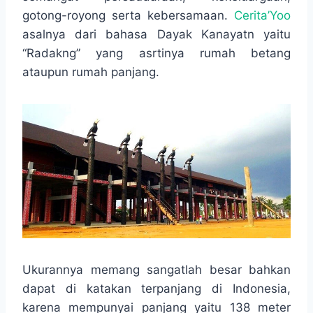
o
e
A
r
gotong-royong serta kebersamaan.
Cerita’Yoo
o
r
p
a
asalnya dari bahasa Dayak Kanayatn yaitu
k
p
m
“Radakng” yang asrtinya rumah betang
ataupun rumah panjang.
Ukurannya memang sangatlah besar bahkan
dapat di katakan terpanjang di Indonesia,
karena mempunyai panjang yaitu 138 meter