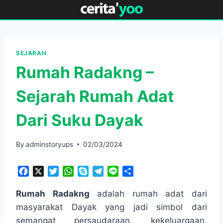
Skip
to
content
SEJARAH
Rumah Radakng –
Sejarah Rumah Adat
Dari Suku Dayak
By
adminstoryups
02/03/2024
F
X
T
W
S
T
L
S
a
w
h
k
e
i
h
c
i
a
y
l
n
a
Rumah Radakng
adalah rumah adat dari
e
t
t
p
e
e
r
masyarakat Dayak yang jadi simbol dari
b
t
s
e
g
e
semangat persaudaraan, kekeluargaan,