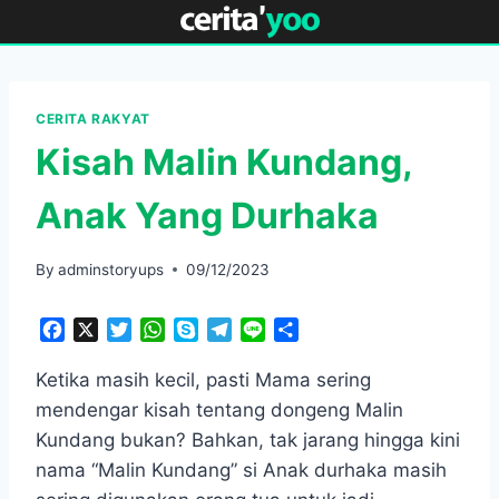
Skip
to
content
CERITA RAKYAT
Kisah Malin Kundang,
Anak Yang Durhaka
By
adminstoryups
09/12/2023
F
X
T
W
S
T
L
S
a
w
h
k
e
i
h
c
i
a
y
l
n
a
Ketika masih kecil, pasti Mama sering
e
t
t
p
e
e
r
mendengar kisah tentang dongeng Malin
b
t
s
e
g
e
Kundang bukan? Bahkan, tak jarang hingga kini
o
e
A
r
nama “Malin Kundang” si Anak durhaka masih
o
r
p
a