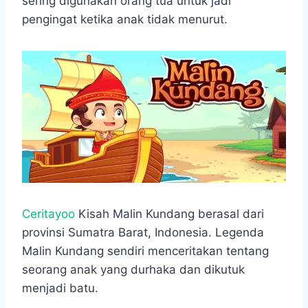
sering digunakan orang tua untuk jadi
k
p
m
pengingat ketika anak tidak menurut.
Ceritayoo
Kisah Malin Kundang berasal dari
provinsi Sumatra Barat, Indonesia. Legenda
Malin Kundang sendiri menceritakan tentang
seorang anak yang durhaka dan dikutuk
menjadi batu.