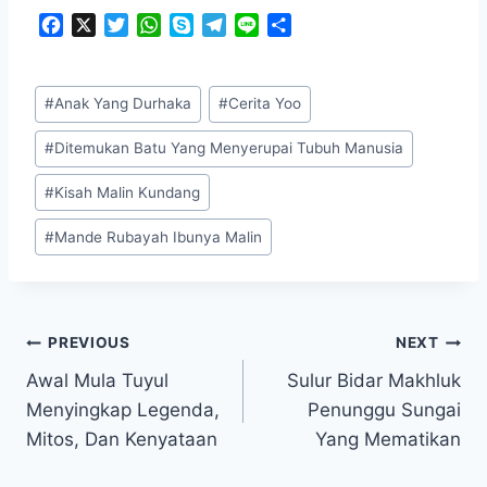
F
X
T
W
S
T
L
S
a
w
h
k
e
i
h
c
i
a
y
l
n
a
Post
e
t
t
p
e
e
r
#
Anak Yang Durhaka
#
Cerita Yoo
Tags:
b
t
s
e
g
e
o
e
A
r
#
Ditemukan Batu Yang Menyerupai Tubuh Manusia
o
r
p
a
k
p
m
#
Kisah Malin Kundang
#
Mande Rubayah Ibunya Malin
Post
PREVIOUS
NEXT
Awal Mula Tuyul
Sulur Bidar Makhluk
navigation
Menyingkap Legenda,
Penunggu Sungai
Mitos, Dan Kenyataan
Yang Mematikan