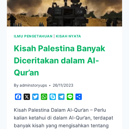
ILMU PENGETAHUAN
|
KISAH NYATA
Kisah Palestina Banyak
Diceritakan dalam Al-
Qur’an
By
adminstoryups
26/11/2023
Facebook
X
Twitter
WhatsApp
Skype
Telegram
Line
Share
Kisah Palestina Dalam Al-Qur’an – Perlu
kalian ketahui di dalam Al-Qur’an, terdapat
banyak kisah yang mengisahkan tentang