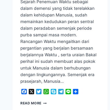
Sejarah Penemuan Waktu sebagai
dalam demensi yang tidak terelakkan
dalam kehidupan Manusia, sudah
memainkan kedudukan peran sentral
dalam peradaban semenjak periode
purba sampai masa modern.
Rancangan Waktu mengaitkan dari
pergantian yang berjalan bersamaan
berjalannya Waktu , serta uraian Bakal
perihal ini sudah membuat alas pokok
untuk Manusia dalam berhubungan
dengan lingkungannya. Semenjak era
prasejarah, Manusia…
Facebook
X
Twitter
WhatsApp
Skype
Telegram
Line
Share
SEJARAH
READ MORE
PENEMUAN