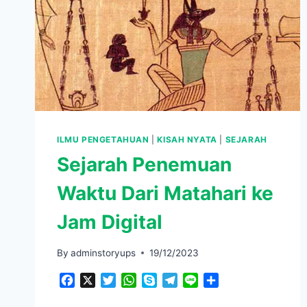
ILMU PENGETAHUAN
|
KISAH NYATA
|
SEJARAH
Sejarah Penemuan
Waktu Dari Matahari ke
Jam Digital
By
adminstoryups
19/12/2023
Facebook
X
Twitter
WhatsApp
Skype
Telegram
Line
Share